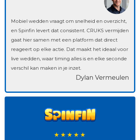
Mobiel wedden vraagt om snelheid en overzicht,
en Spinfin levert dat consistent. CRUKS vermijden
gaat hier samen met een platform dat direct
reageert op elke actie. Dat maakt het ideaal voor
live wedden, waar timing alles is en elke seconde
verschil kan maken in je inzet.
Dylan Vermeulen