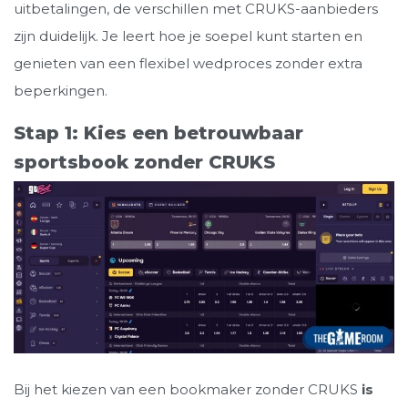
uitbetalingen, de verschillen met CRUKS-aanbieders
zijn duidelijk. Je leert hoe je soepel kunt starten en
genieten van een flexibel wedproces zonder extra
beperkingen.
Stap 1: Kies een betrouwbaar
sportsbook zonder CRUKS
Bij het kiezen van een bookmaker zonder CRUKS
is