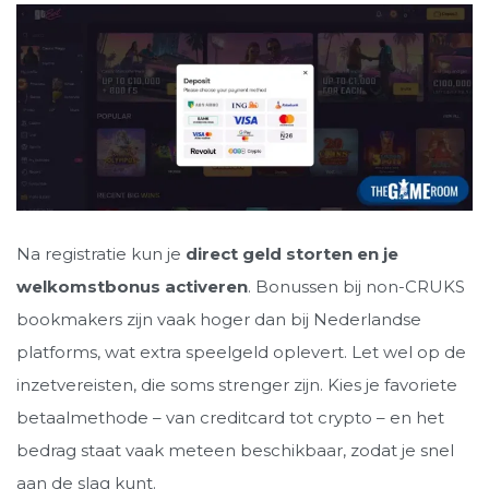
Na registratie kun je
direct geld storten en je
welkomstbonus activeren
. Bonussen bij non-CRUKS
bookmakers zijn vaak hoger dan bij Nederlandse
platforms, wat extra speelgeld oplevert. Let wel op de
inzetvereisten, die soms strenger zijn. Kies je favoriete
betaalmethode – van creditcard tot crypto – en het
bedrag staat vaak meteen beschikbaar, zodat je snel
aan de slag kunt.