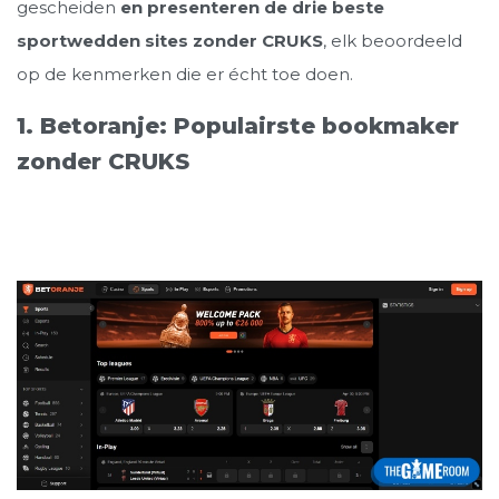
gescheiden
en presenteren de drie beste
sportwedden sites zonder CRUKS
, elk beoordeeld
op de kenmerken die er écht toe doen.
1. Betoranje: Populairste bookmaker
zonder CRUKS