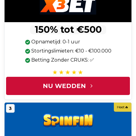
150% tot €500
Opnametijd: 0-1 uur
Stortingslimieten: €10 - €100.000
Betting Zonder CRUKS: ✅
NU WEDDEN
Heet🔥
3