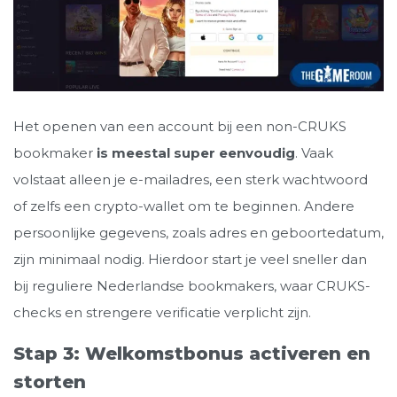
Het openen van een account bij een non-CRUKS
bookmaker
is meestal super eenvoudig
. Vaak
volstaat alleen je e-mailadres, een sterk wachtwoord
of zelfs een crypto-wallet om te beginnen. Andere
persoonlijke gegevens, zoals adres en geboortedatum,
zijn minimaal nodig. Hierdoor start je veel sneller dan
bij reguliere Nederlandse bookmakers, waar CRUKS-
checks en strengere verificatie verplicht zijn.
Stap 3: Welkomstbonus activeren en
storten