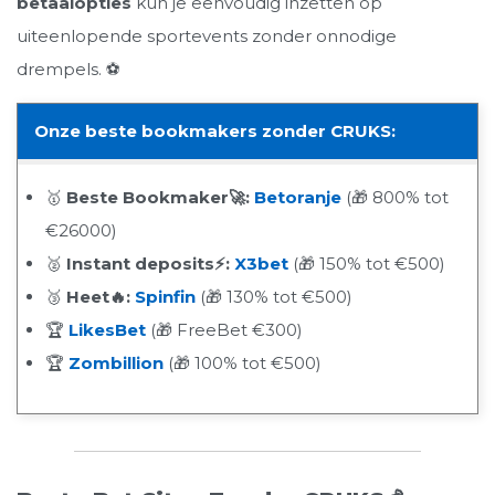
betaalopties
kun je eenvoudig inzetten op
uiteenlopende sportevents zonder onnodige
drempels. ⚽
Onze beste bookmakers zonder CRUKS:
🥇
Beste Bookmaker🚀:
Betoranje
(🎁 800% tot
€26000)
🥈
Instant deposits⚡:
X3bet
(🎁 150% tot €500)
🥉
Heet🔥:
Spinfin
(🎁 130% tot €500)
🏆
LikesBet
(🎁 FreeBet €300)
🏆
Zombillion
(🎁 100% tot €500)