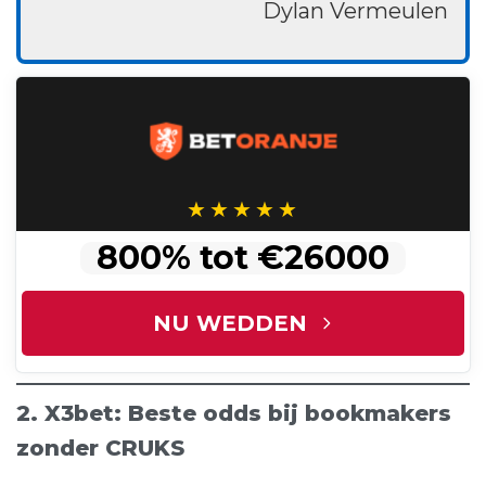
Dylan Vermeulen
800% tot €26000
NU WEDDEN
2. X3bet: Beste odds bij bookmakers
zonder CRUKS