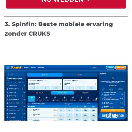
3. Spinfin: Beste mobiele ervaring
zonder CRUKS