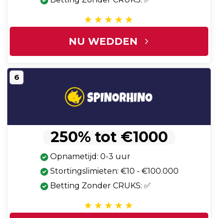
NU WEDDEN
6
250% tot €1000
Opnametijd: 0-3 uur
Stortingslimieten: €10 - €100.000
Betting Zonder CRUKS: ✅