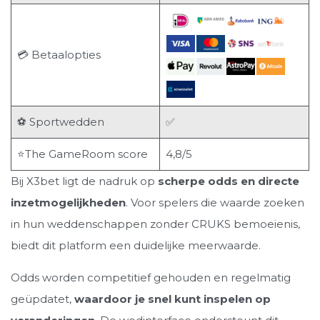
💳 Betaalopties
⚽️ Sportwedden
✅
⭐The GameRoom score
4,8/5
Bij X3bet ligt de nadruk op
scherpe odds en directe
inzetmogelijkheden
. Voor spelers die waarde zoeken
in hun weddenschappen zonder CRUKS bemoeienis,
biedt dit platform een duidelijke meerwaarde.
Odds worden competitief gehouden en regelmatig
geüpdatet,
waardoor je snel kunt inspelen op